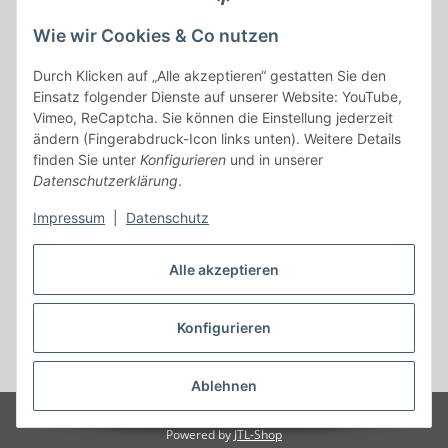
Alle mit
*
markierten Felder sind Pflichtfelder.
Wie wir Cookies & Co nutzen
Durch Klicken auf „Alle akzeptieren“ gestatten Sie den
E-Mail-Adresse
Einsatz folgender Dienste auf unserer Website: YouTube,
Vimeo, ReCaptcha. Sie können die Einstellung jederzeit
Passwort
ändern (Fingerabdruck-Icon links unten). Weitere Details
finden Sie unter
Konfigurieren
und in unserer
Anmelden
Datenschutzerklärung
.
Impressum
|
Datenschutz
Passwort vergessen
Neu hier?
Jetzt registrieren!
Alle akzeptieren
Konfigurieren
Vertrag widerrufen
* Alle Preise inkl. gesetzlicher USt., zzgl.
Versand
Ablehnen
© MN Land- und Forsttechnik
Powered by
JTL-Shop