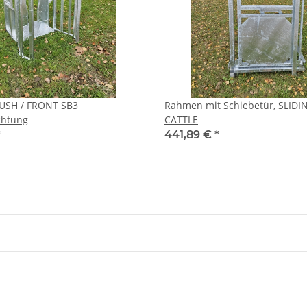
USH / FRONT SB3
Rahmen mit Schiebetür, SLID
chtung
CATTLE
*
441,89 €
*