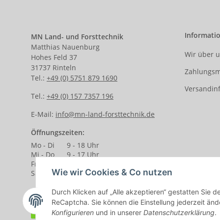
Informati
MN Land- und Forsttechnik
Matthias Nauenburg
Wir über 
Hohes Feld 37
31737 Rinteln
Zahlungsm
Tel.:
+49 (0) 5751 879 1690
Versandin
Tel.:
+49 (0) 157 7357 196
E-Mail:
info@mn-land-forsttechnik.de
Öffnungszeiten:
Mo - Di
9 - 18 Uhr
Mi - Do
9 - 17 Uhr
Fr.
9 - 14 Uhr
Wie wir Cookies & Co nutzen
Sa.
9 - 13 Uhr
Durch Klicken auf „Alle akzeptieren“ gestatten Sie 
ReCaptcha. Sie können die Einstellung jederzeit ände
Vertrag widerrufen
Konfigurieren
und in unserer
Datenschutzerklärung
.