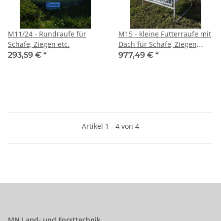
M11/24 - Rundraufe für
M15 - kleine Futterraufe mit
Schafe, Ziegen etc.
Dach für Schafe, Ziegen,
Rehe,
293,59 €
*
977,49 €
*
Artikel 1 - 4 von 4
MN Land- und Forsttechnik