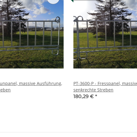
aunpanel, massive Ausführung,
PT-3600-P - Fresspanel, massi
reben
senkrechte Streben
180,29 €
*