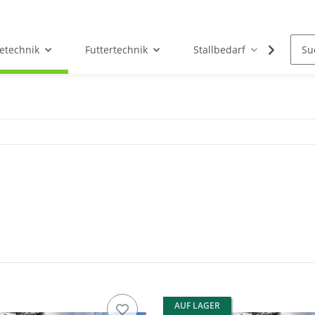
etechnik
Futtertechnik
Stallbedarf
Holz/
AUF LAGER