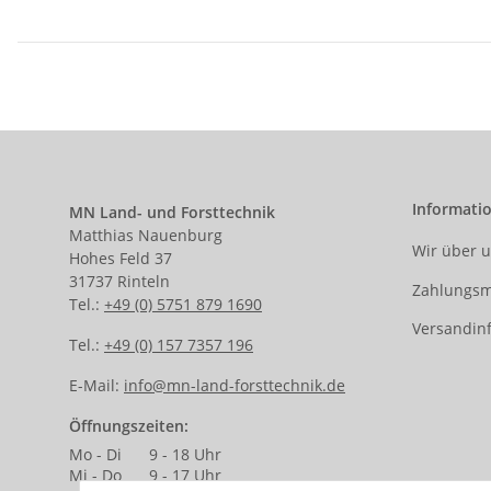
Informati
MN Land- und Forsttechnik
Matthias Nauenburg
Wir über 
Hohes Feld 37
31737 Rinteln
Zahlungsm
Tel.:
+49 (0) 5751 879 1690
Versandin
Tel.:
+49 (0) 157 7357 196
E-Mail:
info@mn-land-forsttechnik.de
Öffnungszeiten:
Mo - Di
9 - 18 Uhr
Mi - Do
9 - 17 Uhr