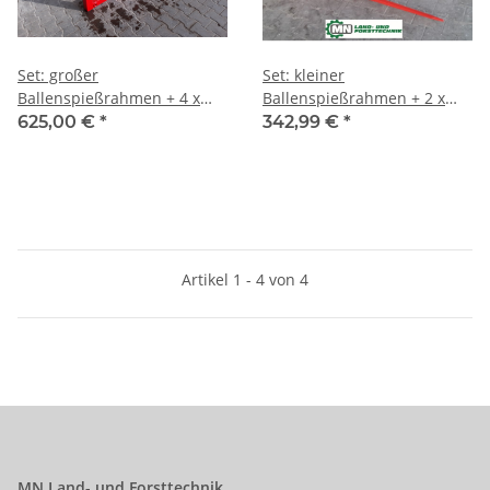
Set: großer
Set: kleiner
Ballenspießrahmen + 4 x
Ballenspießrahmen + 2 x
Spieße 1100mm
Spieße 1100mm
625,00 €
*
342,99 €
*
Artikel 1 - 4 von 4
MN Land- und Forsttechnik