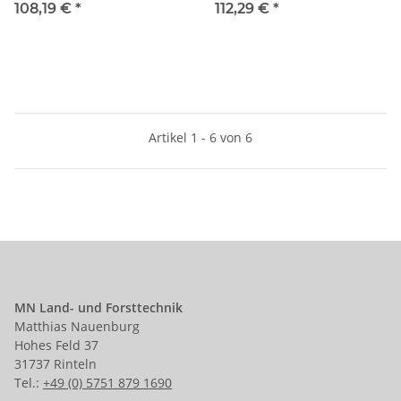
108,19 €
*
112,29 €
*
Artikel 1 - 6 von 6
MN Land- und Forsttechnik
Matthias Nauenburg
Hohes Feld 37
31737 Rinteln
Tel.:
+49 (0) 5751 879 1690