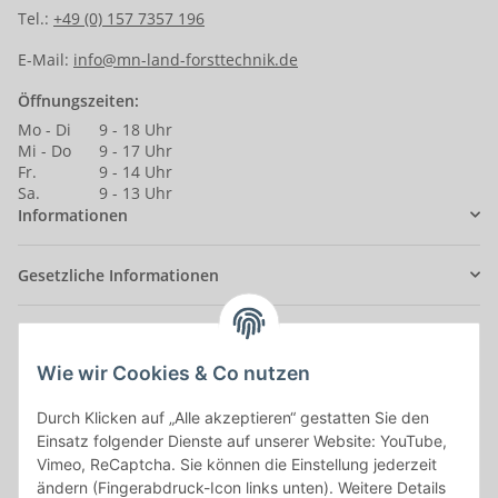
Tel.:
+49 (0) 157 7357 196
E-Mail:
info@mn-land-forsttechnik.de
Öffnungszeiten:
Mo - Di
9 - 18 Uhr
Mi - Do
9 - 17 Uhr
Fr.
9 - 14 Uhr
Sa.
9 - 13 Uhr
Informationen
Gesetzliche Informationen
Anmelden
Alle mit
*
markierten Felder sind Pflichtfelder.
Wie wir Cookies & Co nutzen
E-Mail-Adresse
Durch Klicken auf „Alle akzeptieren“ gestatten Sie den
Einsatz folgender Dienste auf unserer Website: YouTube,
Vimeo, ReCaptcha. Sie können die Einstellung jederzeit
Passwort
ändern (Fingerabdruck-Icon links unten). Weitere Details