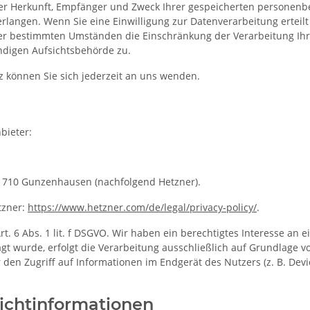
über Herkunft, Empfänger und Zweck Ihrer gespeicherten personen
rlangen. Wenn Sie eine Einwilligung zur Datenverarbeitung erteilt 
ter bestimmten Umständen die Einschränkung der Verarbeitung Ih
ndigen Aufsichtsbehörde zu.
 können Sie sich jederzeit an uns wenden.
bieter:
 91710 Gunzenhausen (nachfolgend Hetzner).
tzner:
https://www.hetzner.com/de/legal/privacy-policy/
.
. 6 Abs. 1 lit. f DSGVO. Wir haben ein berechtigtes Interesse an e
t wurde, erfolgt die Verarbeitung ausschließlich auf Grundlage vo
 den Zugriff auf Informationen im Endgerät des Nutzers (z. B. Dev
icht­informationen