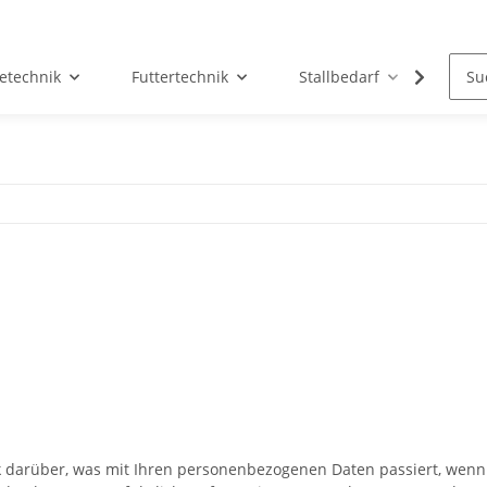
etechnik
Futtertechnik
Stallbedarf
Holz/
k darüber, was mit Ihren personenbezogenen Daten passiert, wen