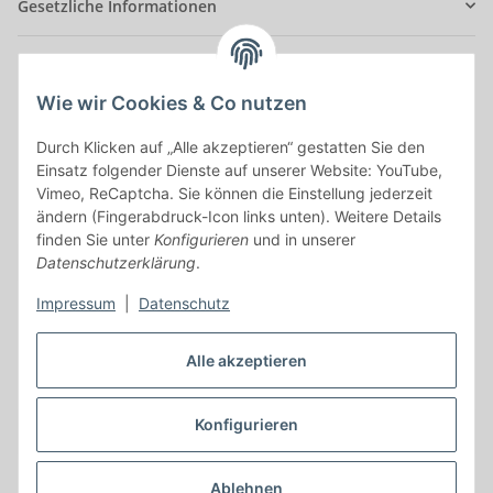
Gesetzliche Informationen
Anmelden
Alle mit
*
markierten Felder sind Pflichtfelder.
Wie wir Cookies & Co nutzen
E-Mail-Adresse
Durch Klicken auf „Alle akzeptieren“ gestatten Sie den
Einsatz folgender Dienste auf unserer Website: YouTube,
Vimeo, ReCaptcha. Sie können die Einstellung jederzeit
Passwort
ändern (Fingerabdruck-Icon links unten). Weitere Details
finden Sie unter
Konfigurieren
und in unserer
Anmelden
Datenschutzerklärung
.
Impressum
|
Datenschutz
Passwort vergessen
Neu hier?
Jetzt registrieren!
Alle akzeptieren
Konfigurieren
Vertrag widerrufen
* Alle Preise inkl. gesetzlicher USt., zzgl.
Versand
Ablehnen