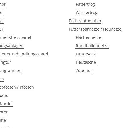
hör
Futtertrog
el
Wassertrog
al
Futterautomaten
ür
Futtersparnetze / Heunetze
rheitsfresspanel
Flächennetze
ungsanlagen
Rundballennetze
letter Behandlungsstand
Futtersäcke
ingtür
Heutasche
fangrahmen
Zubehör
un
pfosten / Pfosten
tband
/ Kordel
toren
iffe