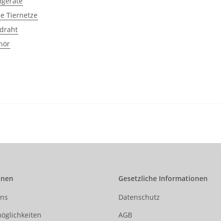
mgeräte
e Tiernetze
draht
hör
onen
Gesetzliche Informationen
uns
Datenschutz
öglichkeiten
AGB