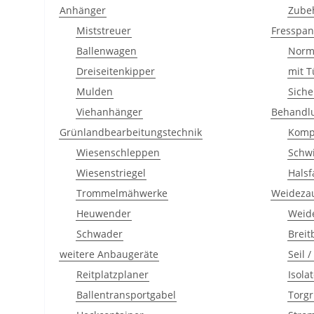
Anhänger
Zube
Miststreuer
Fresspan
Ballenwagen
Norm
Dreiseitenkipper
mit T
Mulden
Siche
Viehanhänger
Behandl
Grünlandbearbeitungstechnik
Komp
Wiesenschleppen
Schw
Wiesenstriegel
Hals
Trommelmähwerke
Weideza
Heuwender
Weide
Schwader
Brei
weitere Anbaugeräte
Seil 
Reitplatzplaner
Isola
Ballentransportgabel
Torgr