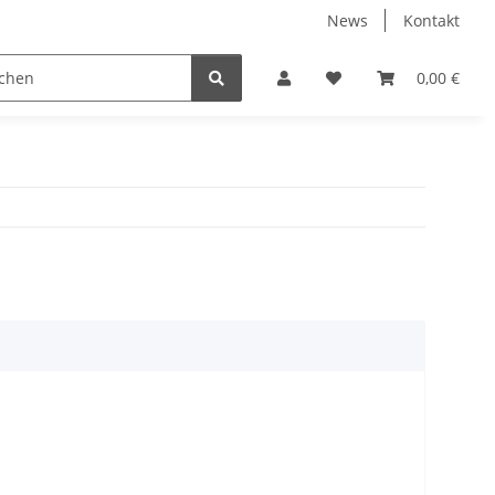
News
Kontakt
 Holzpelletts
Jansen Produkte fertig montiert
0,00 €