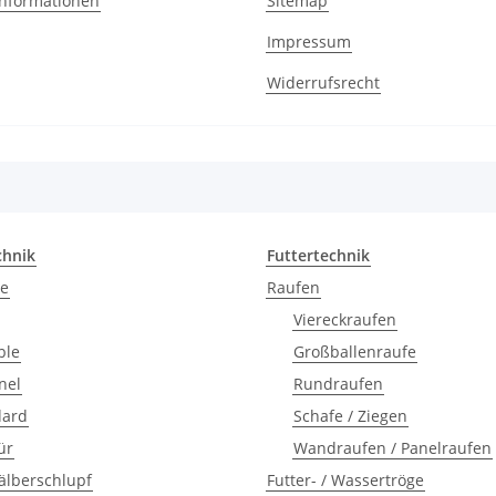
nformationen
Sitemap
Impressum
Widerrufsrecht
chnik
Futtertechnik
re
Raufen
Viereckraufen
ble
Großballenraufe
nel
Rundraufen
dard
Schafe / Ziegen
ür
Wandraufen / Panelraufen
älberschlupf
Futter- / Wassertröge