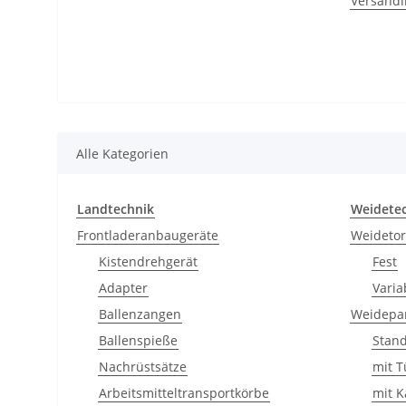
Versandi
Alle Kategorien
Landtechnik
Weidete
Frontladeranbaugeräte
Weideto
Kistendrehgerät
Fest
Adapter
Varia
Ballenzangen
Weidepa
Ballenspieße
Stan
Nachrüstsätze
mit T
Arbeitsmitteltransportkörbe
mit K