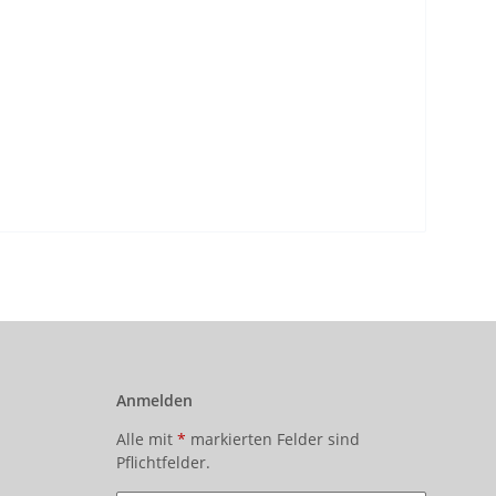
Anmelden
Alle mit
*
markierten Felder sind
Pflichtfelder.