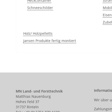
Heckcontainer
Stro
Schneeschilder
Mobil
Eisen
Zube
Holz/ Holzpelletts
Jansen Produkte fertig montiert
Informati
MN Land- und Forsttechnik
Matthias Nauenburg
Wir über 
Hohes Feld 37
31737 Rinteln
Zahlungsm