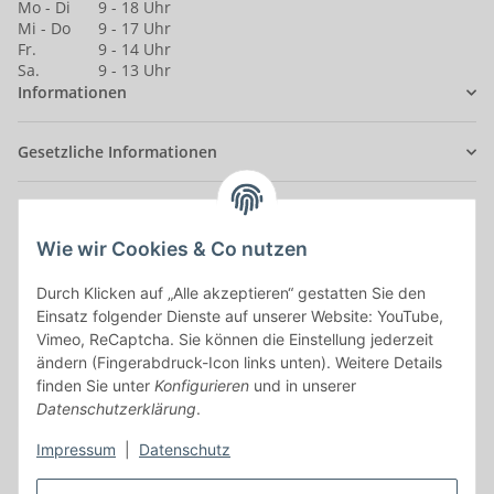
Mo - Di
9 - 18 Uhr
Mi - Do
9 - 17 Uhr
Fr.
9 - 14 Uhr
Sa.
9 - 13 Uhr
Informationen
Gesetzliche Informationen
Anmelden
Alle mit
*
markierten Felder sind Pflichtfelder.
Wie wir Cookies & Co nutzen
Durch Klicken auf „Alle akzeptieren“ gestatten Sie den
E-Mail-Adresse
Einsatz folgender Dienste auf unserer Website: YouTube,
Vimeo, ReCaptcha. Sie können die Einstellung jederzeit
Passwort
ändern (Fingerabdruck-Icon links unten). Weitere Details
finden Sie unter
Konfigurieren
und in unserer
Anmelden
Datenschutzerklärung
.
Impressum
|
Datenschutz
Passwort vergessen
Neu hier?
Jetzt registrieren!