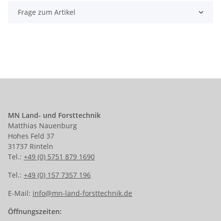
Frage zum Artikel
MN Land- und Forsttechnik
Matthias Nauenburg
Hohes Feld 37
31737 Rinteln
Tel.:
+49 (0) 5751 879 1690
Tel.:
+49 (0) 157 7357 196
E-Mail:
info@mn-land-forsttechnik.de
Öffnungszeiten: