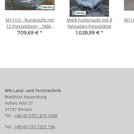
M11/12 - Rundraufe mit
M4/8 Futterraufe mit 8
M11/
12 Fressplätzen - 186kg
Palisaden-Fressplätze
schwere Ausführung
709,69 €
*
1.028,99 €
*
MN Land- und Forsttechnik
Matthias Nauenburg
Hohes Feld 37
31737 Rinteln
Tel.:
+49 (0) 5751 879 1690
Tel.:
+49 (0) 157 7357 196