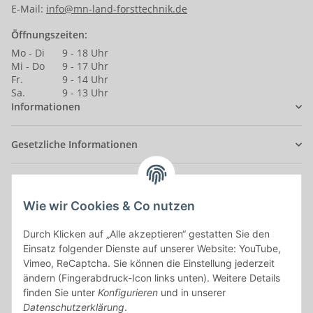
E-Mail:
info@mn-land-forsttechnik.de
Öffnungszeiten:
Mo - Di
9 - 18 Uhr
Mi - Do
9 - 17 Uhr
Fr.
9 - 14 Uhr
Sa.
9 - 13 Uhr
Informationen
Gesetzliche Informationen
Anmelden
Alle mit
*
markierten Felder sind Pflichtfelder.
Wie wir Cookies & Co nutzen
Durch Klicken auf „Alle akzeptieren“ gestatten Sie den
E-Mail-Adresse
Einsatz folgender Dienste auf unserer Website: YouTube,
Vimeo, ReCaptcha. Sie können die Einstellung jederzeit
Passwort
ändern (Fingerabdruck-Icon links unten). Weitere Details
finden Sie unter
Konfigurieren
und in unserer
Anmelden
Datenschutzerklärung
.