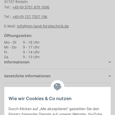
31737 Rinteln
Tel.:
+49 (0) 5751 879 1690
Tel.:
+49 (0) 157 7357 196
E-Mail:
info@mn-land-forsttechnik.de
Öffnungszeiten:
Mo - Di
9 - 18 Uhr
Mi - Do
9 - 17 Uhr
Fr.
9 - 14 Uhr
Sa.
9 - 13 Uhr
Informationen
Gesetzliche Informationen
Anmelden
Alle mit
*
markierten Felder sind Pflichtfelder.
Wie wir Cookies & Co nutzen
Durch Klicken auf „Alle akzeptieren“ gestatten Sie den
E-Mail-Adresse
Einsatz folgender Dienste auf unserer Website: YouTube,