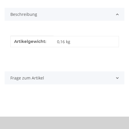
Loading...
Beschreibung
Produkteigenschaft
Wert
Artikelgewicht:
0,16
kg
Frage zum Artikel