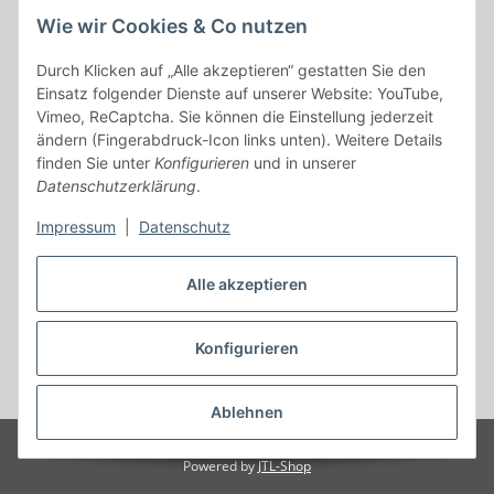
Alle mit
*
markierten Felder sind Pflichtfelder.
Wie wir Cookies & Co nutzen
Durch Klicken auf „Alle akzeptieren“ gestatten Sie den
E-Mail-Adresse
Einsatz folgender Dienste auf unserer Website: YouTube,
Vimeo, ReCaptcha. Sie können die Einstellung jederzeit
Passwort
ändern (Fingerabdruck-Icon links unten). Weitere Details
finden Sie unter
Konfigurieren
und in unserer
Anmelden
Datenschutzerklärung
.
Impressum
|
Datenschutz
Passwort vergessen
Neu hier?
Jetzt registrieren!
Alle akzeptieren
Konfigurieren
Vertrag widerrufen
* Alle Preise inkl. gesetzlicher USt., zzgl.
Versand
Ablehnen
© MN Land- und Forsttechnik
Powered by
JTL-Shop