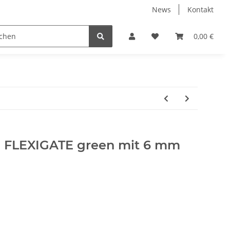
News
Kontakt
 Holzpelletts
Jansen Produkte fertig montiert
0,00 €
m FLEXIGATE green mit 6 mm