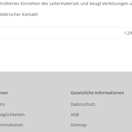
ntrolliertes Einziehen des Leitermaterials und beugt Verletzungen
ektrischer Kontakt!
1,29
onen
Gesetzliche Informationen
uns
Datenschutz
öglichkeiten
AGB
formationen
Sitemap