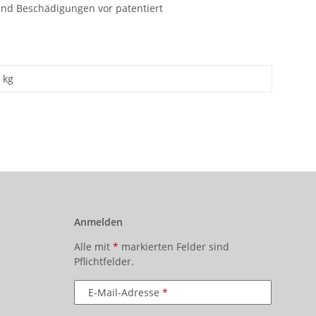
 und Beschädigungen vor patentiert
kg
Anmelden
Alle mit
*
markierten Felder sind
Pflichtfelder.
E-Mail-Adresse