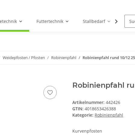
etechnik
Futtertechnik
Stallbedarf
Holz/
Weidepfosten / Pfosten
Robinienpfahl
Robinienpfahl rund 10/12 2
Robinienpfahl r
Artikelnummer:
442426
GTIN:
4018653426388
Kategorie:
Robinienpfahl
Kurvenpfosten