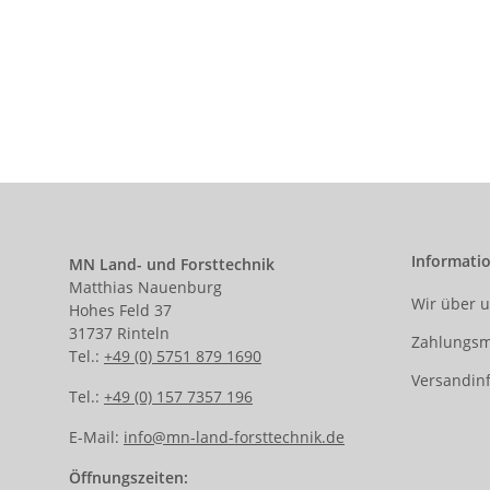
Informati
MN Land- und Forsttechnik
Matthias Nauenburg
Wir über 
Hohes Feld 37
31737 Rinteln
Zahlungsm
Tel.:
+49 (0) 5751 879 1690
Versandin
Tel.:
+49 (0) 157 7357 196
E-Mail:
info@mn-land-forsttechnik.de
Öffnungszeiten: