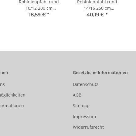
Robinienpfahl rund
Robinienpfahl rund
10/12 200 cm
14/16 250 cm
Kurvenpfosten
Eckpfosten
18,59 €
*
40,19 €
*
onen
Gesetzliche Informationen
uns
Datenschutz
öglichkeiten
AGB
formationen
Sitemap
Impressum
Widerrufsrecht