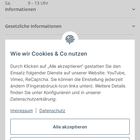
Sa.
9 - 13 Uhr
Informationen
Gesetzliche Informationen
Anmelden
Alle mit
*
markierten Felder sind Pflichtfelder.
Wie wir Cookies & Co nutzen
Durch Klicken auf „Alle akzeptieren“ gestatten Sie den
E-Mail-Adresse
Einsatz folgender Dienste auf unserer Website: YouTube,
Vimeo, ReCaptcha. Sie können die Einstellung jederzeit
Passwort
ändern (Fingerabdruck-Icon links unten). Weitere Details
finden Sie unter
Konfigurieren
und in unserer
Anmelden
Datenschutzerklärung
.
Impressum
|
Datenschutz
Passwort vergessen
Neu hier?
Jetzt registrieren!
Alle akzeptieren