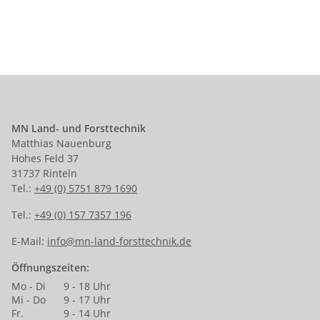
MN Land- und Forsttechnik
Matthias Nauenburg
Hohes Feld 37
31737 Rinteln
Tel.:
+49 (0) 5751 879 1690
Tel.:
+49 (0) 157 7357 196
E-Mail:
info@mn-land-forsttechnik.de
Öffnungszeiten:
Mo - Di
9 - 18 Uhr
Mi - Do
9 - 17 Uhr
Fr.
9 - 14 Uhr