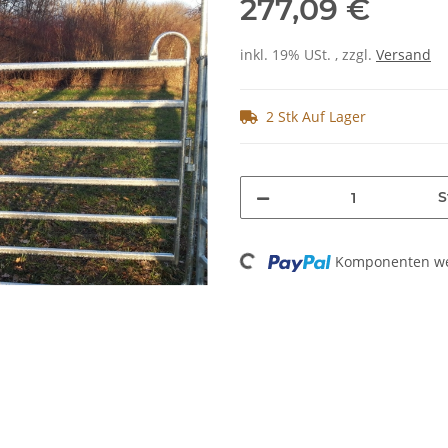
277,09 €
inkl. 19% USt. , zzgl.
Versand
2 Stk Auf Lager
S
Loading...
Komponenten wer