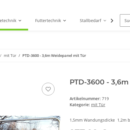
etechnik
Futtertechnik
Stallbedarf
Holz/
mit Tür
PTD-3600 - 3,6m Weidepanel mit Tür
PTD-3600 - 3,6m
Artikelnummer:
719
Kategorie:
mit Tür
1,5mm Wandungsdicke 1,2m br