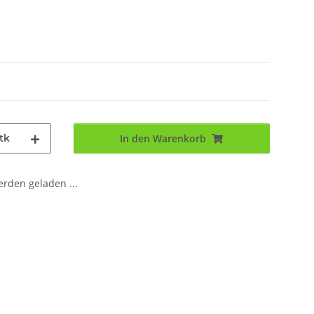
tk
In den Warenkorb
den geladen ...