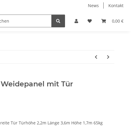
News
Kontakt
 Holzpelletts
Jansen Produkte fertig montiert
0,00 €
 Weidepanel mit Tür
eite Tür Türhöhe 2,2m Länge 3,6m Höhe 1,7m 65kg