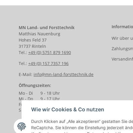
Informati
MN Land- und Forsttechnik
Matthias Nauenburg
Wir über 
Hohes Feld 37
31737 Rinteln
Zahlungsm
Tel.:
+49 (0) 5751 879 1690
Versandin
Tel.:
+49 (0) 157 7357 196
E-Mail:
info@mn-land-forsttechnik.de
Öffnungszeiten:
Mo - Di
9 - 18 Uhr
Mi - Do
9 - 17 Uhr
Fr.
9 - 14 Uhr
Wie wir Cookies & Co nutzen
Sa.
9 - 13 Uhr
Durch Klicken auf „Alle akzeptieren“ gestatten Sie 
ReCaptcha. Sie können die Einstellung jederzeit ände
Vertrag widerrufen