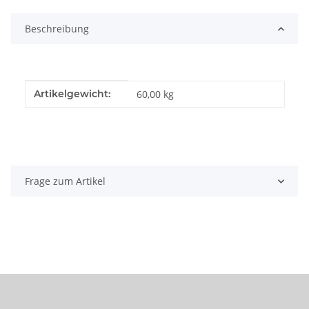
Beschreibung
Produkteigenschaft
Wert
Artikelgewicht:
60,00
kg
Frage zum Artikel