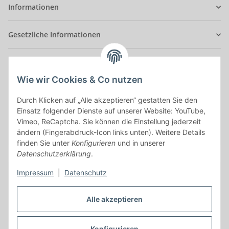
Informationen
Gesetzliche Informationen
Anmelden
Alle mit
*
markierten Felder sind Pflichtfelder.
Wie wir Cookies & Co nutzen
Durch Klicken auf „Alle akzeptieren“ gestatten Sie den
E-Mail-Adresse
Einsatz folgender Dienste auf unserer Website: YouTube,
Vimeo, ReCaptcha. Sie können die Einstellung jederzeit
Passwort
ändern (Fingerabdruck-Icon links unten). Weitere Details
finden Sie unter
Konfigurieren
und in unserer
Anmelden
Datenschutzerklärung
.
Impressum
|
Datenschutz
Passwort vergessen
Neu hier?
Jetzt registrieren!
Alle akzeptieren
Konfigurieren