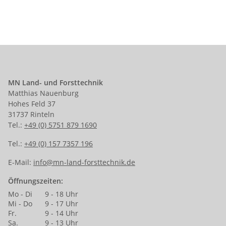
MN Land- und Forsttechnik
Matthias Nauenburg
Hohes Feld 37
31737 Rinteln
Tel.:
+49 (0) 5751 879 1690
Tel.:
+49 (0) 157 7357 196
E-Mail:
info@mn-land-forsttechnik.de
Öffnungszeiten:
Mo - Di
9 - 18 Uhr
Mi - Do
9 - 17 Uhr
Fr.
9 - 14 Uhr
Sa.
9 - 13 Uhr