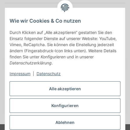
Anmelden
Alle mit
*
markierten Felder sind Pflichtfelder.
Wie wir Cookies & Co nutzen
Durch Klicken auf „Alle akzeptieren“ gestatten Sie den
E-Mail-Adresse
Einsatz folgender Dienste auf unserer Website: YouTube,
Vimeo, ReCaptcha. Sie können die Einstellung jederzeit
Passwort
ändern (Fingerabdruck-Icon links unten). Weitere Details
finden Sie unter
Konfigurieren
und in unserer
Anmelden
Datenschutzerklärung
.
Impressum
|
Datenschutz
Passwort vergessen
Neu hier?
Jetzt registrieren!
Alle akzeptieren
Konfigurieren
Vertrag widerrufen
* Alle Preise inkl. gesetzlicher USt., zzgl.
Versand
Ablehnen