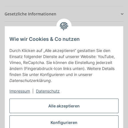
Gesetzliche Informationen
Anmelden
Alle mit
*
markierten Felder sind Pflichtfelder.
Wie wir Cookies & Co nutzen
Durch Klicken auf „Alle akzeptieren“ gestatten Sie den
E-Mail-Adresse
Einsatz folgender Dienste auf unserer Website: YouTube,
Vimeo, ReCaptcha. Sie können die Einstellung jederzeit
Passwort
ändern (Fingerabdruck-Icon links unten). Weitere Details
finden Sie unter
Konfigurieren
und in unserer
Anmelden
Datenschutzerklärung
.
Impressum
|
Datenschutz
Passwort vergessen
Neu hier?
Jetzt registrieren!
Alle akzeptieren
Konfigurieren
Vertrag widerrufen