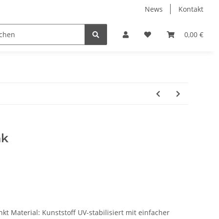
News
Kontakt
 Holzpelletts
Jansen Produkte fertig montiert
0,00 €
nk
kt Material: Kunststoff UV-stabilisiert mit einfacher