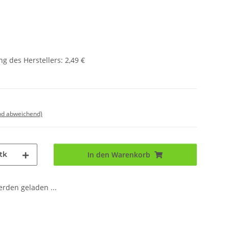
g des Herstellers
:
2,49 €
nd abweichend)
tk
In den Warenkorb
den geladen ...