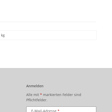
kg
Anmelden
Alle mit
*
markierten Felder sind
Pflichtfelder.
E-Mail-Adresse