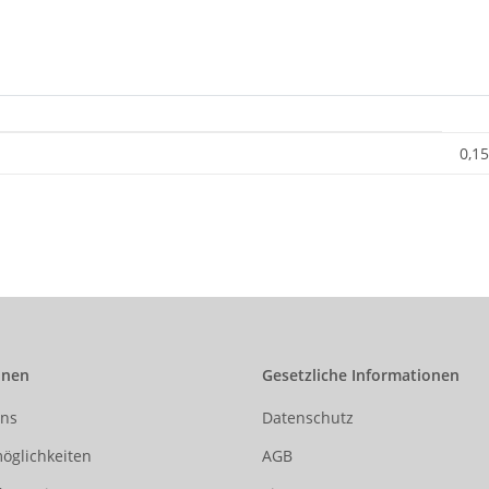
0,15
onen
Gesetzliche Informationen
uns
Datenschutz
öglichkeiten
AGB