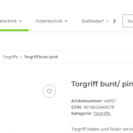
etechnik
Futtertechnik
Stallbedarf
Holz/
Torgriffe
Torgriff bunt/ pink
Torgriff bunt/ pi
Artikelnummer:
44957
GTIN:
4018653449578
Kategorie:
Torgriffe
Torgriff Haken und Feder verzin