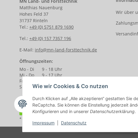
Informati
MN Land- und Forsttechnik
Matthias Nauenburg
Wir über 
Hohes Feld 37
31737 Rinteln
Zahlungsm
Tel.:
+49 (0) 5751 879 1690
Versandin
Tel.:
+49 (0) 157 7357 196
E-Mail:
info@mn-land-forsttechnik.de
Öffnungszeiten:
Mo - Di
9 - 18 Uhr
Mi - Do
9 - 17 Uhr
Fr.
9 - 14 Uhr
Wie wir Cookies & Co nutzen
Sa.
9 - 13 Uhr
Durch Klicken auf „Alle akzeptieren“ gestatten Sie 
ReCaptcha. Sie können die Einstellung jederzeit ände
Vertrag widerrufen
Konfigurieren
und in unserer
Datenschutzerklärung
.
* Alle Preise inkl. gesetzlicher USt., zzgl.
Versand
Impressum
|
Datenschutz