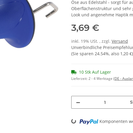
Öse aus Edelstahl - sorgt für 
Oberflächenstruktur und sehr g
Look und angenehme Haptik m
3,69 €
inkl. 19% USt. , zzgl.
Versand
Unverbindliche Preisempfehlun
(Sie sparen
24.54%
, also
1,20 €
)
10 Stk Auf Lager
Lieferzeit:
2 - 4 Werktage
(DE - Ausla
S
Loading...
Komponenten wer