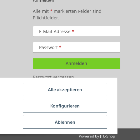
Anmelden
Alle mit
*
markierten Felder sind
Pflichtfelder.
E-Mail-Adresse
Passwort
Anmelden
Passwort vergessen
Neu hier?
Jetzt registrieren!
Alle akzeptieren
Konfigurieren
Ablehnen
Powered by
JTL-Shop