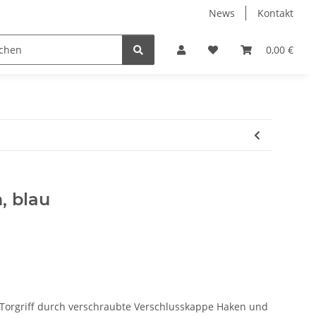
News
Kontakt
 Holzpelletts
Jansen Produkte fertig montiert
0,00 €
, blau
 Torgriff durch verschraubte Verschlusskappe Haken und