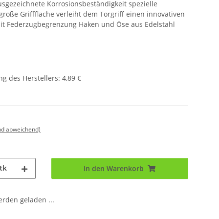
ausgezeichnete Korrosionsbeständigkeit spezielle
roße Grifffläche verleiht dem Torgriff einen innovativen
it Federzugbegrenzung Haken und Öse aus Edelstahl
g des Herstellers
:
4,89 €
nd abweichend)
tk
In den Warenkorb
den geladen ...