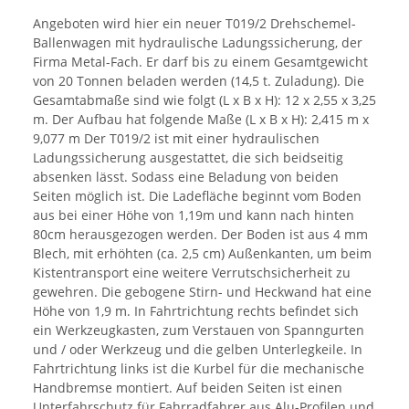
Angeboten wird hier ein neuer T019/2 Drehschemel-
Ballenwagen mit hydraulische Ladungssicherung, der
Firma Metal-Fach. Er darf bis zu einem Gesamtgewicht
von 20 Tonnen beladen werden (14,5 t. Zuladung). Die
Gesamtabmaße sind wie folgt (L x B x H): 12 x 2,55 x 3,25
m. Der Aufbau hat folgende Maße (L x B x H): 2,415 m x
9,077 m Der T019/2 ist mit einer hydraulischen
Ladungssicherung ausgestattet, die sich beidseitig
absenken lässt. Sodass eine Beladung von beiden
Seiten möglich ist. Die Ladefläche beginnt vom Boden
aus bei einer Höhe von 1,19m und kann nach hinten
80cm herausgezogen werden. Der Boden ist aus 4 mm
Blech, mit erhöhten (ca. 2,5 cm) Außenkanten, um beim
Kistentransport eine weitere Verrutschsicherheit zu
gewehren. Die gebogene Stirn- und Heckwand hat eine
Höhe von 1,9 m. In Fahrtrichtung rechts befindet sich
ein Werkzeugkasten, zum Verstauen von Spanngurten
und / oder Werkzeug und die gelben Unterlegkeile. In
Fahrtrichtung links ist die Kurbel für die mechanische
Handbremse montiert. Auf beiden Seiten ist einen
Unterfahrschutz für Fahrradfahrer aus Alu-Profilen und