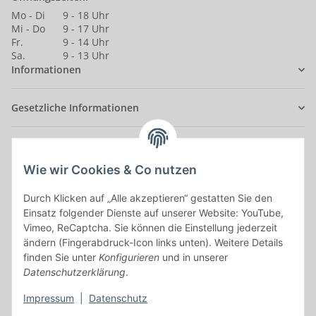
Mo - Di
9 - 18 Uhr
Mi - Do
9 - 17 Uhr
Fr.
9 - 14 Uhr
Sa.
9 - 13 Uhr
Informationen
Gesetzliche Informationen
Anmelden
Alle mit
*
markierten Felder sind Pflichtfelder.
Wie wir Cookies & Co nutzen
Durch Klicken auf „Alle akzeptieren“ gestatten Sie den
E-Mail-Adresse
Einsatz folgender Dienste auf unserer Website: YouTube,
Vimeo, ReCaptcha. Sie können die Einstellung jederzeit
Passwort
ändern (Fingerabdruck-Icon links unten). Weitere Details
finden Sie unter
Konfigurieren
und in unserer
Anmelden
Datenschutzerklärung
.
Impressum
|
Datenschutz
Passwort vergessen