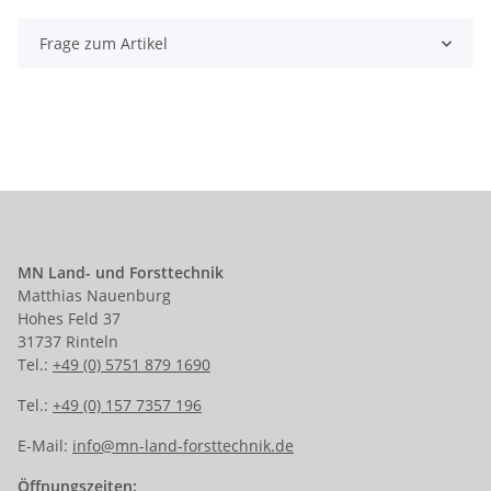
Frage zum Artikel
MN Land- und Forsttechnik
Matthias Nauenburg
Hohes Feld 37
31737 Rinteln
Tel.:
+49 (0) 5751 879 1690
Tel.:
+49 (0) 157 7357 196
E-Mail:
info@mn-land-forsttechnik.de
Öffnungszeiten: