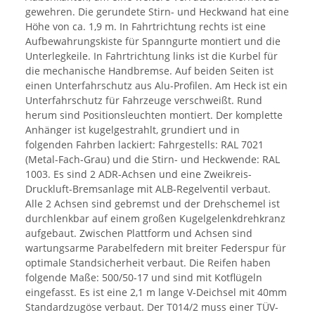
gewehren. Die gerundete Stirn- und Heckwand hat eine
Höhe von ca. 1,9 m. In Fahrtrichtung rechts ist eine
Aufbewahrungskiste für Spanngurte montiert und die
Unterlegkeile. In Fahrtrichtung links ist die Kurbel für
die mechanische Handbremse. Auf beiden Seiten ist
einen Unterfahrschutz aus Alu-Profilen. Am Heck ist ein
Unterfahrschutz für Fahrzeuge verschweißt. Rund
herum sind Positionsleuchten montiert. Der komplette
Anhänger ist kugelgestrahlt, grundiert und in
folgenden Fahrben lackiert: Fahrgestells: RAL 7021
(Metal-Fach-Grau) und die Stirn- und Heckwende: RAL
1003. Es sind 2 ADR-Achsen und eine Zweikreis-
Druckluft-Bremsanlage mit ALB-Regelventil verbaut.
Alle 2 Achsen sind gebremst und der Drehschemel ist
durchlenkbar auf einem großen Kugelgelenkdrehkranz
aufgebaut. Zwischen Plattform und Achsen sind
wartungsarme Parabelfedern mit breiter Federspur für
optimale Standsicherheit verbaut. Die Reifen haben
folgende Maße: 500/50-17 und sind mit Kotflügeln
eingefasst. Es ist eine 2,1 m lange V-Deichsel mit 40mm
Standardzugöse verbaut. Der T014/2 muss einer TÜV-