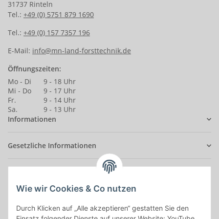
31737 Rinteln
Tel.:
+49 (0) 5751 879 1690
Tel.:
+49 (0) 157 7357 196
E-Mail:
info@mn-land-forsttechnik.de
Öffnungszeiten:
Mo - Di
9 - 18 Uhr
Mi - Do
9 - 17 Uhr
Fr.
9 - 14 Uhr
Sa.
9 - 13 Uhr
Informationen
Gesetzliche Informationen
Anmelden
Alle mit
*
markierten Felder sind Pflichtfelder.
Wie wir Cookies & Co nutzen
Durch Klicken auf „Alle akzeptieren“ gestatten Sie den
E-Mail-Adresse
Einsatz folgender Dienste auf unserer Website: YouTube,