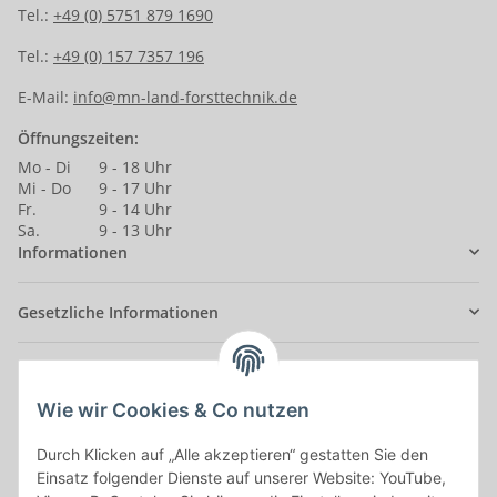
Tel.:
+49 (0) 5751 879 1690
Tel.:
+49 (0) 157 7357 196
E-Mail:
info@mn-land-forsttechnik.de
Öffnungszeiten:
Mo - Di
9 - 18 Uhr
Mi - Do
9 - 17 Uhr
Fr.
9 - 14 Uhr
Sa.
9 - 13 Uhr
Informationen
Gesetzliche Informationen
Anmelden
Alle mit
*
markierten Felder sind Pflichtfelder.
Wie wir Cookies & Co nutzen
E-Mail-Adresse
Durch Klicken auf „Alle akzeptieren“ gestatten Sie den
Einsatz folgender Dienste auf unserer Website: YouTube,