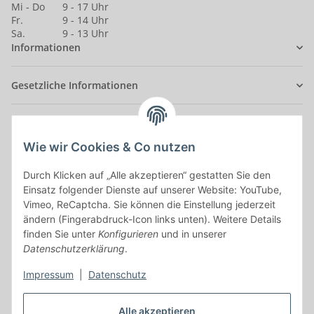
Mi - Do
9 - 17 Uhr
Fr.
9 - 14 Uhr
Sa.
9 - 13 Uhr
Informationen
Gesetzliche Informationen
Anmelden
Alle mit
*
markierten Felder sind Pflichtfelder.
Wie wir Cookies & Co nutzen
Durch Klicken auf „Alle akzeptieren“ gestatten Sie den
E-Mail-Adresse
Einsatz folgender Dienste auf unserer Website: YouTube,
Vimeo, ReCaptcha. Sie können die Einstellung jederzeit
Passwort
ändern (Fingerabdruck-Icon links unten). Weitere Details
finden Sie unter
Konfigurieren
und in unserer
Anmelden
Datenschutzerklärung
.
Impressum
|
Datenschutz
Passwort vergessen
Neu hier?
Jetzt registrieren!
Alle akzeptieren