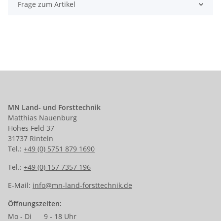
Frage zum Artikel
MN Land- und Forsttechnik
Matthias Nauenburg
Hohes Feld 37
31737 Rinteln
Tel.:
+49 (0) 5751 879 1690
Tel.:
+49 (0) 157 7357 196
E-Mail:
info@mn-land-forsttechnik.de
Öffnungszeiten:
Mo - Di
9 - 18 Uhr