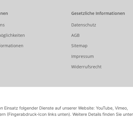
onen
Gesetzliche Informationen
uns
Datenschutz
öglichkeiten
AGB
formationen
Sitemap
Impressum
Widerrufsrecht
den Einsatz folgender Dienste auf unserer Website: YouTube, Vimeo,
rn (Fingerabdruck-Icon links unten). Weitere Details finden Sie unter