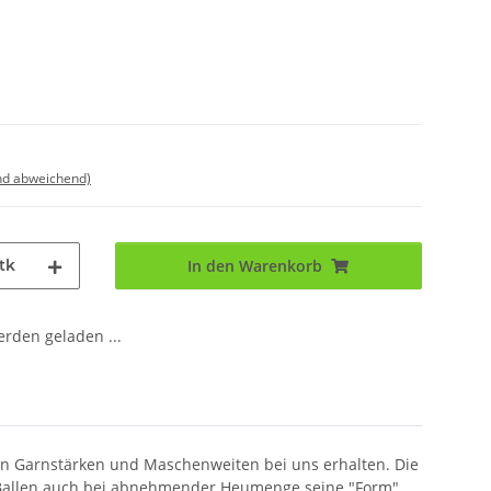
nd abweichend)
tk
In den Warenkorb
den geladen ...
en Garnstärken und Maschenweiten bei uns erhalten. Die
r Ballen auch bei abnehmender Heumenge seine "Form"