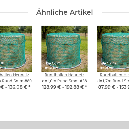
Ähnliche Artikel
ballen Heunetz
Rundballen Heunetz
Rundballen He
m Rund 5mm #80
d=1,6m Rund 5mm #38
d=1,7m Rund 5
 € -
136,08 €
*
128,99 € -
192,88 €
*
87,99 € -
153