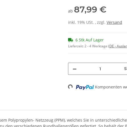
87,99 €
ab
inkl. 19% USt. , zzgl.
Versand
6 Stk Auf Lager
Lieferzeit:
2 - 4 Werktage
(DE - Ausla
S
Komponenten wer
Loading...
em Polypropylen- Netzzeug (PPM), welches Sie in unterschiedlich
zu den verschiedenen Rundballengrößen gefertigt. So behält de