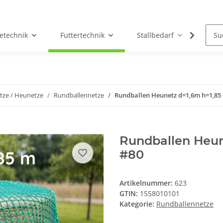
etechnik
Futtertechnik
Stallbedarf
Holz/
tze / Heunetze
Rundballennetze
Rundballen Heunetz d=1,6m h=1,8
Rundballen Heu
#80
Artikelnummer:
623
GTIN:
1558010101
Kategorie:
Rundballennetze