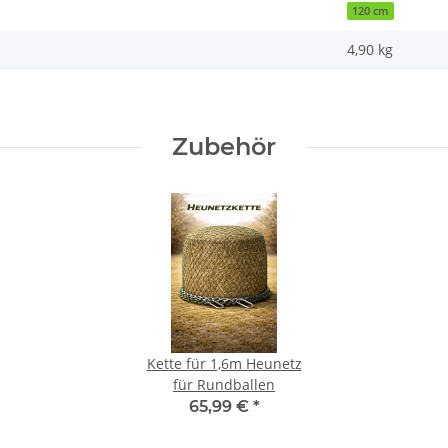
120 cm
4,90
kg
Zubehör
Kette für 1,6m Heunetz
für Rundballen
65,99 €
*