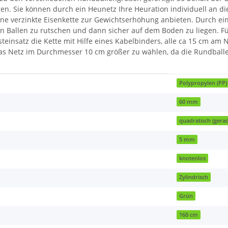
gen. Sie können durch ein Heunetz Ihre Heuration individuell an 
ine verzinkte Eisenkette zur Gewichtserhöhung anbieten. Durch 
n Ballen zu rutschen und dann sicher auf dem Boden zu liegen. F
insatz die Kette mit Hilfe eines Kabelbinders, alle ca 15 cm am N
as Netz im Durchmesser 10 cm größer zu wählen, da die Rundballe
Polypropylen (PP)
60 mm
quadratisch (gera
5 mm
knotenlos
Zylindrisch
Grün
160 cm