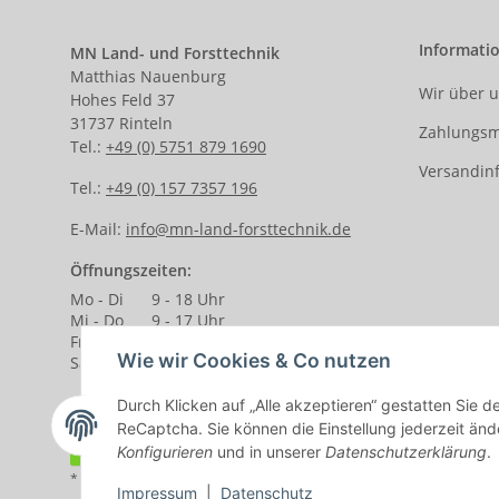
Informati
MN Land- und Forsttechnik
Matthias Nauenburg
Wir über 
Hohes Feld 37
31737 Rinteln
Zahlungsm
Tel.:
+49 (0) 5751 879 1690
Versandin
Tel.:
+49 (0) 157 7357 196
E-Mail:
info@mn-land-forsttechnik.de
Öffnungszeiten:
Mo - Di
9 - 18 Uhr
Mi - Do
9 - 17 Uhr
Fr.
9 - 14 Uhr
Wie wir Cookies & Co nutzen
Sa.
9 - 13 Uhr
Durch Klicken auf „Alle akzeptieren“ gestatten Sie 
ReCaptcha. Sie können die Einstellung jederzeit ände
Vertrag widerrufen
Konfigurieren
und in unserer
Datenschutzerklärung
.
* Alle Preise inkl. gesetzlicher USt., zzgl.
Versand
Impressum
|
Datenschutz