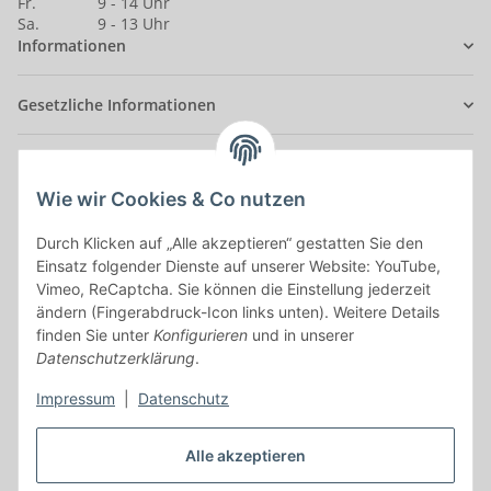
Fr.
9 - 14 Uhr
Sa.
9 - 13 Uhr
Informationen
Gesetzliche Informationen
Anmelden
Wie wir Cookies & Co nutzen
Alle mit
*
markierten Felder sind Pflichtfelder.
Durch Klicken auf „Alle akzeptieren“ gestatten Sie den
E-Mail-Adresse
Einsatz folgender Dienste auf unserer Website: YouTube,
Vimeo, ReCaptcha. Sie können die Einstellung jederzeit
Passwort
ändern (Fingerabdruck-Icon links unten). Weitere Details
finden Sie unter
Konfigurieren
und in unserer
Anmelden
Datenschutzerklärung
.
Impressum
|
Datenschutz
Passwort vergessen
Neu hier?
Jetzt registrieren!
Alle akzeptieren