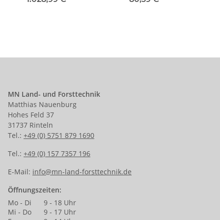
MN Land- und Forsttechnik
Matthias Nauenburg
Hohes Feld 37
31737 Rinteln
Tel.:
+49 (0) 5751 879 1690
Tel.:
+49 (0) 157 7357 196
E-Mail:
info@mn-land-forsttechnik.de
Öffnungszeiten:
Mo - Di
9 - 18 Uhr
Mi - Do
9 - 17 Uhr