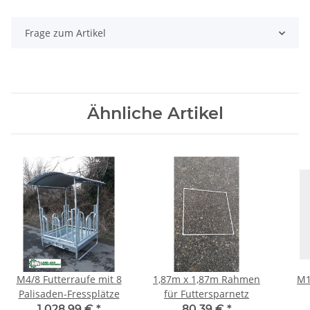
Frage zum Artikel
Ähnliche Artikel
M4/8 Futterraufe mit 8
1,87m x 1,87m Rahmen
M1
Palisaden-Fressplätze
für Futtersparnetz
1.028,99 €
*
80,39 €
*