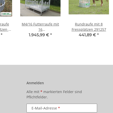
raufe
M4/16 Futterraufe mit
Rundraufe mit 8
tzen -
16
Fressplätzen 291257
ere
Palisadenfressplätzen
€
*
1.945,99 €
*
441,89 €
*
g
Anmelden
Alle mit
*
markierten Felder sind
Pflichtfelder.
E-Mail-Adresse