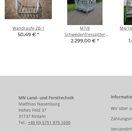
Wandraufe ZB-1
M7/8
M4/14
Schwedenfressgitter
50,49 €
*
Raufe mit 8
Palis
2.299,00 €
*
1
Fressplätzen
Informati
MN Land- und Forsttechnik
Matthias Nauenburg
Wir über 
Hohes Feld 37
31737 Rinteln
Zahlungsm
Tel.:
+49 (0) 5751 879 1690
Versandin