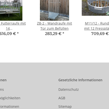
 Futterraufe mit
ZB-2 - Wandraufe mit
M11/12 - Rund
14
Tür zum Befüllen
mit 12 Fressplä
adenfressplätzen
186kg schw
.616,09 €
*
283,29 €
*
709,69 
Ausführun
onen
Gesetzliche Informationen
uns
Datenschutz
öglichkeiten
AGB
formationen
Sitemap