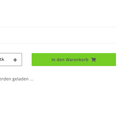
tk
In den Warenkorb
den geladen ...