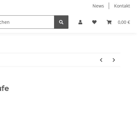
News
Kontakt
 Holzpelletts
Jansen Produkte fertig montiert
0,00 €
ufe