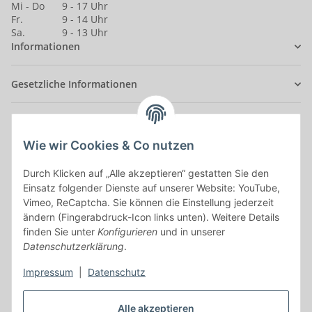
Mi - Do
9 - 17 Uhr
Fr.
9 - 14 Uhr
Sa.
9 - 13 Uhr
Informationen
Gesetzliche Informationen
Anmelden
Alle mit
*
markierten Felder sind Pflichtfelder.
Wie wir Cookies & Co nutzen
Durch Klicken auf „Alle akzeptieren“ gestatten Sie den
E-Mail-Adresse
Einsatz folgender Dienste auf unserer Website: YouTube,
Vimeo, ReCaptcha. Sie können die Einstellung jederzeit
Passwort
ändern (Fingerabdruck-Icon links unten). Weitere Details
finden Sie unter
Konfigurieren
und in unserer
Anmelden
Datenschutzerklärung
.
Impressum
|
Datenschutz
Passwort vergessen
Neu hier?
Jetzt registrieren!
Alle akzeptieren