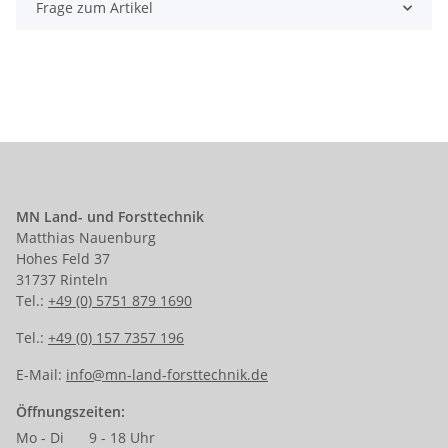
Frage zum Artikel
MN Land- und Forsttechnik
Matthias Nauenburg
Hohes Feld 37
31737 Rinteln
Tel.:
+49 (0) 5751 879 1690
Tel.:
+49 (0) 157 7357 196
E-Mail:
info@mn-land-forsttechnik.de
Öffnungszeiten:
Mo - Di
9 - 18 Uhr