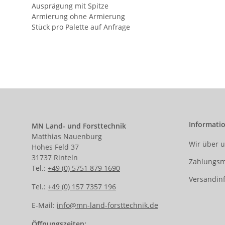
Ausprägung mit Spitze
Armierung ohne Armierung
Stück pro Palette auf Anfrage
Informati
MN Land- und Forsttechnik
Matthias Nauenburg
Wir über 
Hohes Feld 37
31737 Rinteln
Zahlungsm
Tel.:
+49 (0) 5751 879 1690
Versandin
Tel.:
+49 (0) 157 7357 196
E-Mail:
info@mn-land-forsttechnik.de
Öffnungszeiten: