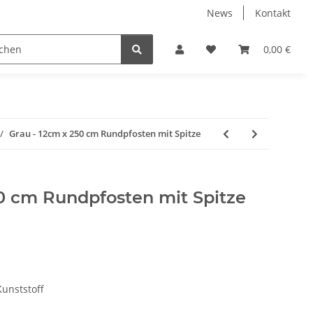
News
Kontakt
 Holzpelletts
Jansen Produkte fertig montiert
0,00 €
Grau - 12cm x 250 cm Rundpfosten mit Spitze
50 cm Rundpfosten mit Spitze
unststoff