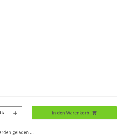
tk
In den Warenkorb
den geladen ...