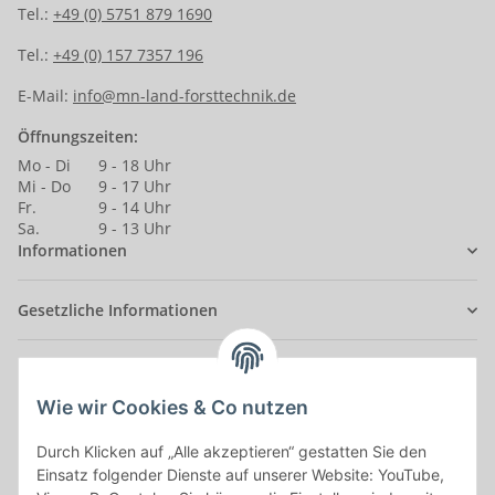
Tel.:
+49 (0) 5751 879 1690
Tel.:
+49 (0) 157 7357 196
E-Mail:
info@mn-land-forsttechnik.de
Öffnungszeiten:
Mo - Di
9 - 18 Uhr
Mi - Do
9 - 17 Uhr
Fr.
9 - 14 Uhr
Sa.
9 - 13 Uhr
Informationen
Gesetzliche Informationen
Anmelden
Alle mit
*
markierten Felder sind Pflichtfelder.
Wie wir Cookies & Co nutzen
Durch Klicken auf „Alle akzeptieren“ gestatten Sie den
E-Mail-Adresse
Einsatz folgender Dienste auf unserer Website: YouTube,