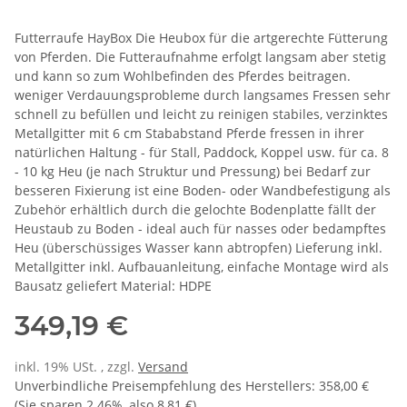
Futterraufe HayBox Die Heubox für die artgerechte Fütterung
von Pferden. Die Futteraufnahme erfolgt langsam aber stetig
und kann so zum Wohlbefinden des Pferdes beitragen.
weniger Verdauungsprobleme durch langsames Fressen sehr
schnell zu befüllen und leicht zu reinigen stabiles, verzinktes
Metallgitter mit 6 cm Stababstand Pferde fressen in ihrer
natürlichen Haltung - für Stall, Paddock, Koppel usw. für ca. 8
- 10 kg Heu (je nach Struktur und Pressung) bei Bedarf zur
besseren Fixierung ist eine Boden- oder Wandbefestigung als
Zubehör erhältlich durch die gelochte Bodenplatte fällt der
Heustaub zu Boden - ideal auch für nasses oder bedampftes
Heu (überschüssiges Wasser kann abtropfen) Lieferung inkl.
Metallgitter inkl. Aufbauanleitung, einfache Montage wird als
Bausatz geliefert Material: HDPE
349,19 €
inkl. 19% USt. , zzgl.
Versand
Unverbindliche Preisempfehlung des Herstellers
:
358,00 €
(Sie sparen
2.46%
, also
8,81 €
)