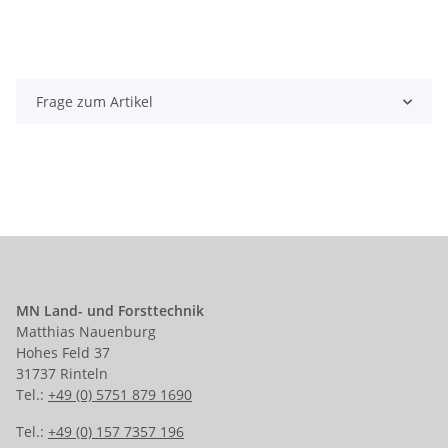
Frage zum Artikel
MN Land- und Forsttechnik
Matthias Nauenburg
Hohes Feld 37
31737 Rinteln
Tel.:
+49 (0) 5751 879 1690
Tel.:
+49 (0) 157 7357 196