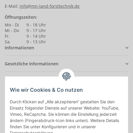
E-Mail:
info@mn-land-forsttechnik.de
Öffnungszeiten:
Mo - Di
9 - 18 Uhr
Mi - Do
9 - 17 Uhr
Fr.
9 - 14 Uhr
Sa.
9 - 13 Uhr
Informationen
Gesetzliche Informationen
Anmelden
Alle mit
*
markierten Felder sind Pflichtfelder.
Wie wir Cookies & Co nutzen
Durch Klicken auf „Alle akzeptieren“ gestatten Sie den
E-Mail-Adresse
Einsatz folgender Dienste auf unserer Website: YouTube,
Vimeo, ReCaptcha. Sie können die Einstellung jederzeit
Passwort
ändern (Fingerabdruck-Icon links unten). Weitere Details
finden Sie unter
Konfigurieren
und in unserer
Anmelden
Datenschutzerklärung
.