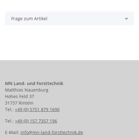
Frage zum Artikel
MN Land- und Forsttechnik
Matthias Nauenburg
Hohes Feld 37
31737 Rinteln
Tel.:
+49 (0) 5751 879 1690
Tel.:
+49 (0) 157 7357 196
E-Mail:
info@mn-land-forsttechnik.de