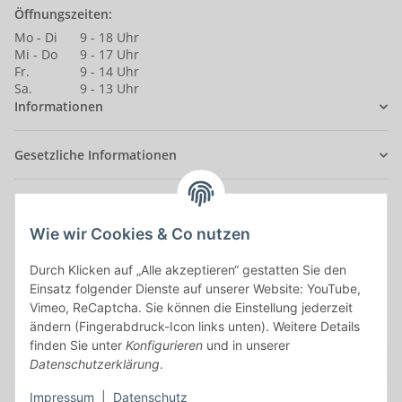
Öffnungszeiten:
Mo - Di
9 - 18 Uhr
Mi - Do
9 - 17 Uhr
Fr.
9 - 14 Uhr
Sa.
9 - 13 Uhr
Informationen
Gesetzliche Informationen
Anmelden
Alle mit
*
markierten Felder sind Pflichtfelder.
Wie wir Cookies & Co nutzen
Durch Klicken auf „Alle akzeptieren“ gestatten Sie den
E-Mail-Adresse
Einsatz folgender Dienste auf unserer Website: YouTube,
Vimeo, ReCaptcha. Sie können die Einstellung jederzeit
Passwort
ändern (Fingerabdruck-Icon links unten). Weitere Details
finden Sie unter
Konfigurieren
und in unserer
Anmelden
Datenschutzerklärung
.
Impressum
|
Datenschutz