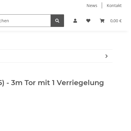
News
Kontakt
 Holzpelletts
Jansen Produkte fertig montiert
0,00 €
5) - 3m Tor mit 1 Verriegelung