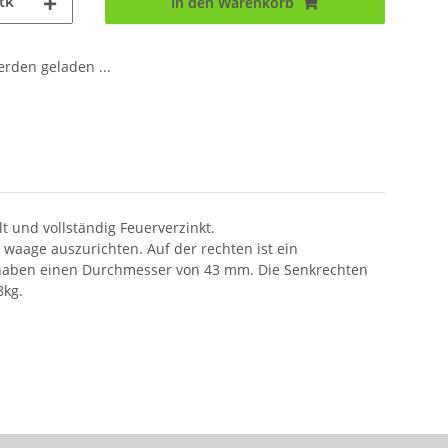
tk
In den Warenkorb
den geladen ...
t und vollständig Feuerverzinkt.
 waage auszurichten. Auf der rechten ist ein
 haben einen Durchmesser von 43 mm. Die Senkrechten
8kg.