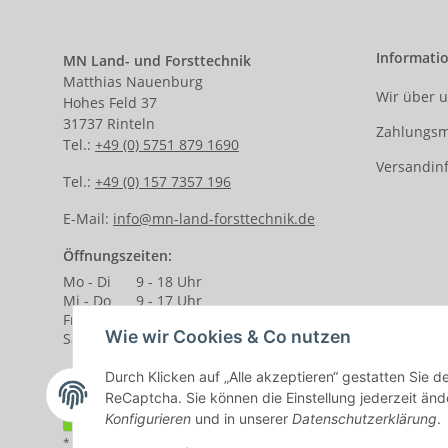
Informati
MN Land- und Forsttechnik
Matthias Nauenburg
Wir über 
Hohes Feld 37
31737 Rinteln
Zahlungsm
Tel.:
+49 (0) 5751 879 1690
Versandin
Tel.:
+49 (0) 157 7357 196
E-Mail:
info@mn-land-forsttechnik.de
Öffnungszeiten:
Mo - Di
9 - 18 Uhr
Mi - Do
9 - 17 Uhr
Fr.
9 - 14 Uhr
Wie wir Cookies & Co nutzen
Sa.
9 - 13 Uhr
Durch Klicken auf „Alle akzeptieren“ gestatten Sie 
ReCaptcha. Sie können die Einstellung jederzeit ände
Vertrag widerrufen
Konfigurieren
und in unserer
Datenschutzerklärung
.
* Alle Preise inkl. gesetzlicher USt., zzgl.
Versand