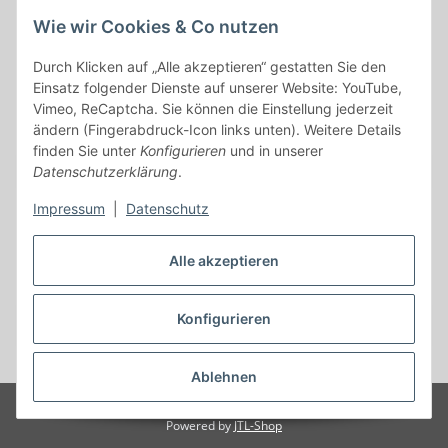
Alle mit
*
markierten Felder sind Pflichtfelder.
Wie wir Cookies & Co nutzen
Durch Klicken auf „Alle akzeptieren“ gestatten Sie den
E-Mail-Adresse
Einsatz folgender Dienste auf unserer Website: YouTube,
Vimeo, ReCaptcha. Sie können die Einstellung jederzeit
Passwort
ändern (Fingerabdruck-Icon links unten). Weitere Details
finden Sie unter
Konfigurieren
und in unserer
Anmelden
Datenschutzerklärung
.
Impressum
|
Datenschutz
Passwort vergessen
Neu hier?
Jetzt registrieren!
Alle akzeptieren
Konfigurieren
Vertrag widerrufen
* Alle Preise inkl. gesetzlicher USt., zzgl.
Versand
Ablehnen
© MN Land- und Forsttechnik
Powered by
JTL-Shop