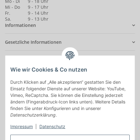
Mo - Di
9 - 18 Uhr
Mi - Do
9 - 17 Uhr
Fr.
9 - 14 Uhr
Sa.
9 - 13 Uhr
Informationen
Gesetzliche Informationen
Anmelden
Alle mit
*
markierten Felder sind Pflichtfelder.
Wie wir Cookies & Co nutzen
Durch Klicken auf „Alle akzeptieren“ gestatten Sie den
E-Mail-Adresse
Einsatz folgender Dienste auf unserer Website: YouTube,
Vimeo, ReCaptcha. Sie können die Einstellung jederzeit
Passwort
ändern (Fingerabdruck-Icon links unten). Weitere Details
finden Sie unter
Konfigurieren
und in unserer
Anmelden
Datenschutzerklärung
.
Impressum
|
Datenschutz
Passwort vergessen
Neu hier?
Jetzt registrieren!