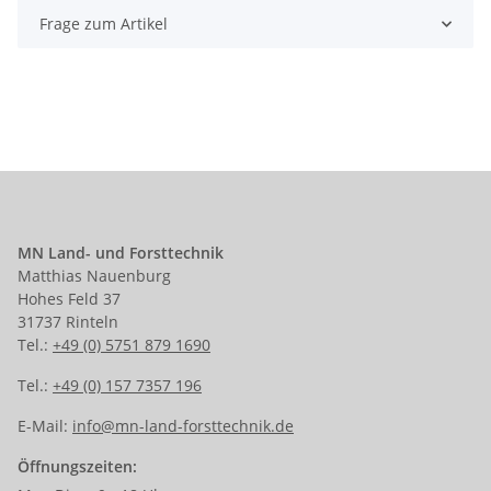
Frage zum Artikel
MN Land- und Forsttechnik
Matthias Nauenburg
Hohes Feld 37
31737 Rinteln
Tel.:
+49 (0) 5751 879 1690
Tel.:
+49 (0) 157 7357 196
E-Mail:
info@mn-land-forsttechnik.de
Öffnungszeiten: