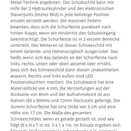
Metal-Technik angeboten. Das Schubschild kann mit
Hilfe der 2 Hydraulikzylinder und des elektronischen
Steuerpults (letztes Bild) in jede beliebige Position
einzeln verstellt werden. Die massiven Federn
bewirken, dass sich die Schürfleiste punktuell nach
hinten klappt, wenn ein Hindernis den Schubvorgang
beeinträchtigt. Die Schürfleiste ist in 2 einzeln Bereiche
unterteilt. Des Weiteren ist dieses Schneeschild mit
einem Gelände- und Höhenausgleich ausgerüstet. Das
heißt, wenn sich das Gelände an der Schürfleiste nach
links, rechts, unten oder oben absenkt oder erhöht,
dass sich das Schneeschild dann diesen Unebenheiten
anpasst. Rechts und links außen sind LED-
Positionsleuchten montiert. Die Schubwand hat eine
Materialdicke von 4 mm, die Versteifungen auf der
Rückseite von 8mm und der Aufnahmebock ist aus
Rohren (80 x 80mm) und 12mm Flachstahl gefertigt. Die
Gummi-Schürfleiste hat eine Dicke von 5 cm und eine
Höhe von 17 cm. Die Maße des gesamten
Schneeschildes, wenn es gerade gestellt ist, sind wie
folgt (B x H x T in m): 3 x 1 x 1m. Im Einsatz ergeben sich