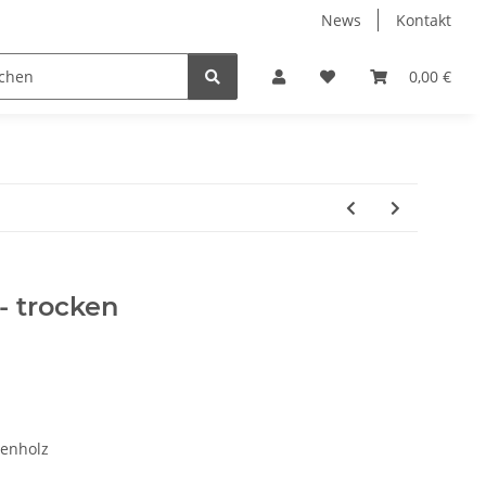
News
Kontakt
 Holzpelletts
Jansen Produkte fertig montiert
0,00 €
- trocken
henholz