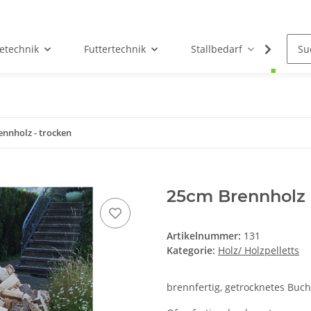
etechnik
Futtertechnik
Stallbedarf
Holz/
nnholz - trocken
25cm Brennholz 
Artikelnummer:
131
Kategorie:
Holz/ Holzpelletts
brennfertig, getrocknetes Buc