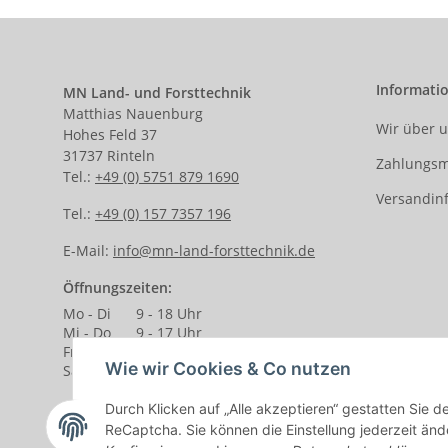
Informati
MN Land- und Forsttechnik
Matthias Nauenburg
Wir über 
Hohes Feld 37
31737 Rinteln
Zahlungsm
Tel.:
+49 (0) 5751 879 1690
Versandin
Tel.:
+49 (0) 157 7357 196
E-Mail:
info@mn-land-forsttechnik.de
Öffnungszeiten:
Mo - Di
9 - 18 Uhr
Mi - Do
9 - 17 Uhr
Fr.
9 - 14 Uhr
Wie wir Cookies & Co nutzen
Sa.
9 - 13 Uhr
Durch Klicken auf „Alle akzeptieren“ gestatten Sie 
ReCaptcha. Sie können die Einstellung jederzeit ände
Vertrag widerrufen