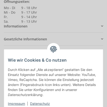
Öffnungszeiten:
Mo - Di
9 - 18 Uhr
Mi - Do
9 - 17 Uhr
Fr.
9 - 14 Uhr
Sa.
9 - 13 Uhr
Informationen
Gesetzliche Informationen
Anmelden
Alle mit
*
markierten Felder sind Pflichtfelder.
Wie wir Cookies & Co nutzen
E-Mail-Adresse
Durch Klicken auf „Alle akzeptieren“ gestatten Sie den
Einsatz folgender Dienste auf unserer Website: YouTube,
Vimeo, ReCaptcha. Sie können die Einstellung jederzeit
Passwort
ändern (Fingerabdruck-Icon links unten). Weitere Details
finden Sie unter
Konfigurieren
und in unserer
Anmelden
Datenschutzerklärung
.
Impressum
|
Datenschutz
Passwort vergessen